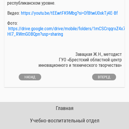
республиканском уровне.
Видео:
https://youtu.be/tEEwtFK9Mbg?si=OfBtwU0xkTj4E-Bf
Фото:
https://drive.google.com/drive/mobile/folders/1mCSCrqqrxZ4x7q
HI7_RWmGOBQpn?usp=sharing
Завацкая Ж.Н., методист
ГУО «Брестский областной центр
инновационного и технического творчества»
НАЗАД
ВПЕРЕД
Главная
Учебно-воспитательный отдел